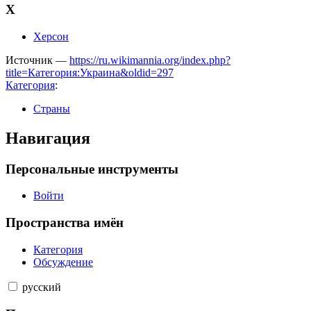
Х
Херсон
Источник —
https://ru.wikimannia.org/index.php?
title=Категория:Украина&oldid=297
Категория
:
Страны
Навигация
Персональные инструменты
Войти
Пространства имён
Категория
Обсуждение
русский