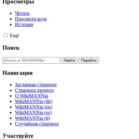
Просмотры
Читать
Просмотр кода
История
Ещё
Поиск
Навигация
Заглавная страница
Страница проекта
О WikiMANNia
WikiMANNia (de)
WikiMANNia (en)
WikiMANNia (es)
WikiMANNia (it)
Случайная страница
Участвуйте