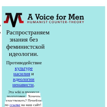
Распространяем
знания без
феминистской
идеологии.
Противодействие
культуре
насилия
и
идеологии
ненависти
.
Эта wiki в процессе
подготовки:
Хочешь
участвовать? Перейди
по
ссылке
на наш сайт!