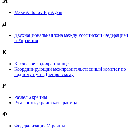
M
Make Antonov Fly Again
Д
Двухнациональная зона между Российской Федерацией
и Украиной
К
Каховское водохранилище
Координирующий межправительственный комитет по
водному пути Днепровскому
Р
Раздел Украины
Румынско-украинская граница
Ф
Федерализация Украины